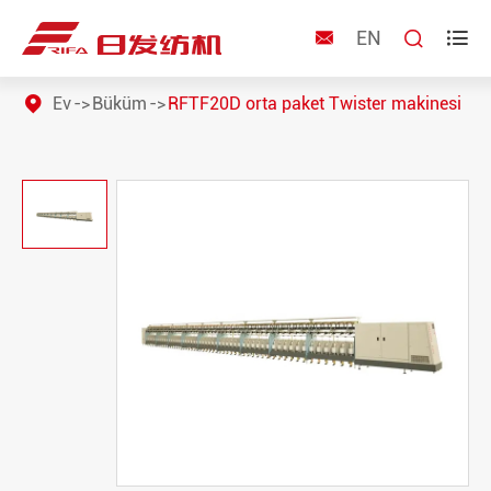
EN



Ev
Büküm
RFTF20D orta paket Twister makinesi