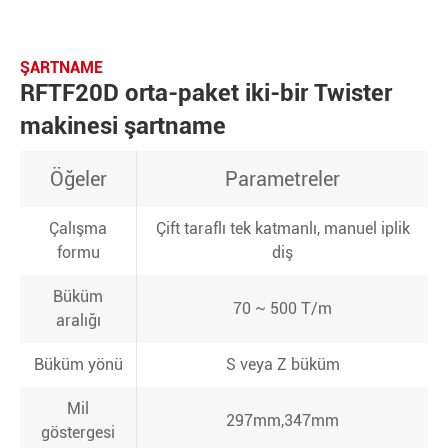
ŞARTNAME
RFTF20D orta-paket iki-bir Twister
makinesi şartname
Öğeler
Parametreler
Çalışma
Çift taraflı tek katmanlı, manuel iplik
formu
diş
Büküm
70 ~ 500 T/m
aralığı
Büküm yönü
S veya Z büküm
Mil
297mm,347mm
göstergesi