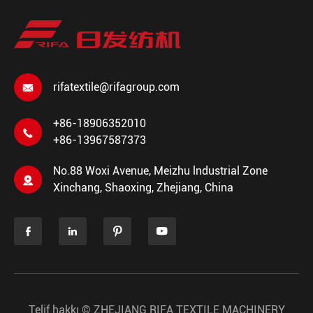
rifatextile@rifagroup.com

+86-18906352010

+86-13967587373
No.88 Woxi Avenue, Meizhu lndustrial Zone

Xinchang, Shaoxing, Zhejiang, China




Telif hakkı ©
ZHEJIANG RIFA TEXTILE MACHINERY