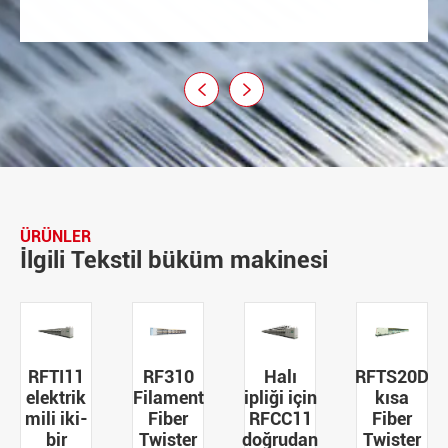


ÜRÜNLER
İlgili Tekstil büküm makinesi
I11
RF310
Halı
RFTS20D
Last
rik
Filament
ipliği için
kısa
kor
iki-
Fiber
RFCC11
Fiber
içi
r
Twister
doğrudan
Twister
RFTC