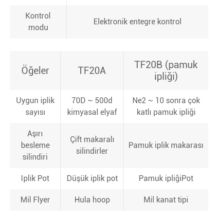
Kontrol
Elektronik entegre kontrol
modu
TF20B (pamuk
Öğeler
TF20A
ipliği)
Uygun iplik
70D ~ 500d
Ne2 ~ 10 sonra çok
sayısı
kimyasal elyaf
katlı pamuk ipliği
Aşırı
Çift makaralı
besleme
Pamuk iplik makarası
silindirler
silindiri
Iplik Pot
Düşük iplik pot
Pamuk ipliği
Pot
Mil Flyer
Hula hoop
Mil kanat tipi