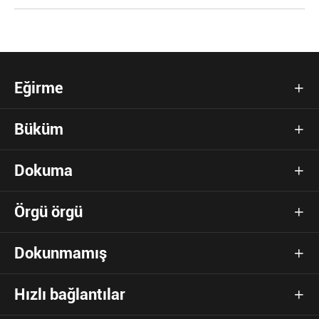
Eğirme

Büküm

Dokuma

Örgü örgü

Dokunmamış

Hızlı bağlantılar
