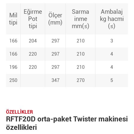
Eğirme
Sarma
Ambalaj
Mil
Ölçer
Pot
inme
kg hacmi
tipi
(mm)
tipi
mm(≤)
(≤)
166
204
297
210
3
166
220
297
210
4
196
220
297
210
4
250
347
270
5
ÖZELLIKLER
RFTF20D orta-paket Twister makinesi
özellikleri