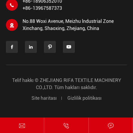
+86-18906352010

+86-13967587373
No.88 Woxi Avenue, Meizhu lndustrial Zone

Xinchang, Shaoxing, Zhejiang, China




Telif hakkı ©
ZHEJIANG RIFA TEXTILE MACHINERY
CO.,LTD.
Tüm hakları saklıdır.
Site haritası
Gizlilik politikası


