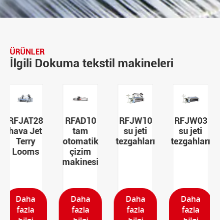
ÜRÜNLER
İlgili Dokuma tekstil makineleri
RFAD10
RFJW10
RFJW03
RFAD20
tam
su jeti
su jeti
tam
otomatik
tezgahları
tezgahları
otomatik
çizim
çizim
makinesi
makinesi
Daha
Daha
Daha
Daha
fazla
fazla
fazla
fazla