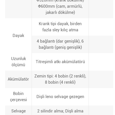
Ф520mm (krank dökülme)
Ф600mm (cam, armürlü,
jakarlı dökülme)
Krank tipi dayak, birden
fazla sley kılıç atma
Dayak
4 bağlantı (dar genişlik), 6
bağlantı (geniş genişlik)
Uzunluk
Titreşimli atkı akümülatörü
ölçümü
Zemin tipi: 4 bobin (2 renkli),
Akümülatör
8 bobin (4 renkli)
Bobin
Dişli leno selvage gezegen
çerçevesi
Selvage
2 silindir alma; Dişli alma