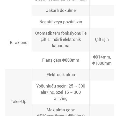
Jakarlı dökülme
Negatif veya pozitif izin
Otomatik ters fonksiyonu ile
çift silindirli elektronik
Çift ışın
Bırak onu
kapanma
Ф914mm,
Flanş çapı Ф800mm
Ф1000mm
Elektronik alma
Yoğunluğu seçin: 25 ~ 300
alır/inç, özel 15 ~ 300
alır/inç
Take-Up
Max alma çapı: