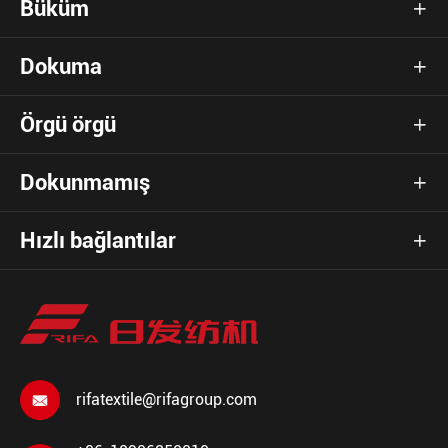
Büküm

Dokuma

Örgü örgü

Dokunmamış

Hızlı bağlantılar

rifatextile@rifagroup.com
