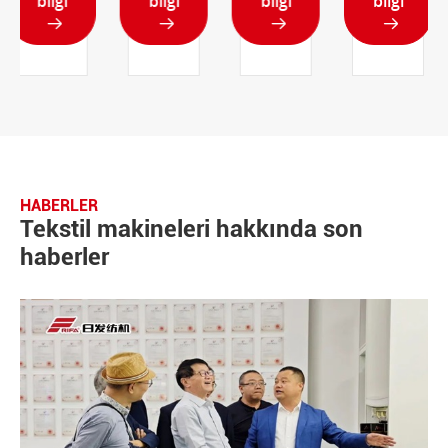
bilgi
bilgi
bilgi
bilgi




HABERLER
Tekstil makineleri hakkında son
haberler