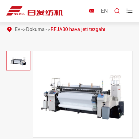
EN



Ev
Dokuma
RFJA30 hava jeti tezgahı