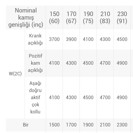
Nominal
150
170
190
210
230
kamış
(60)
(67)
(75)
(83)
(91)
genişliği (inç)
Krank
3700
3900
4100
4300
4500
açıklığı
Pozitif
kam
4100
4300
4500
4700
4900
açıklığı
W(2C)
Aşağı
doğru
aktif
4100
4300
4500
4700
4900
çok
kollu
Bir
1500
1700
1900
2100
2300