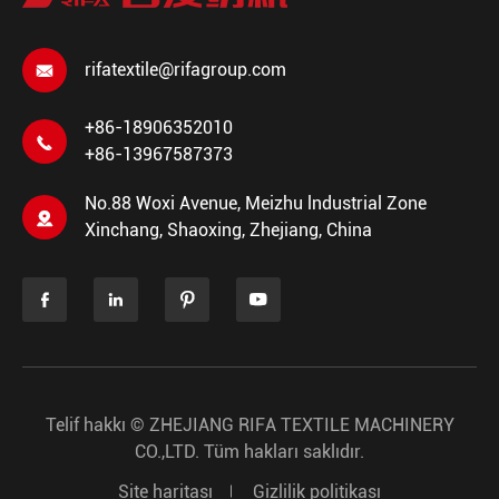
rifatextile@rifagroup.com

+86-18906352010

+86-13967587373
No.88 Woxi Avenue, Meizhu lndustrial Zone

Xinchang, Shaoxing, Zhejiang, China




Telif hakkı ©
ZHEJIANG RIFA TEXTILE MACHINERY
CO.,LTD.
Tüm hakları saklıdır.
Site haritası
Gizlilik politikası