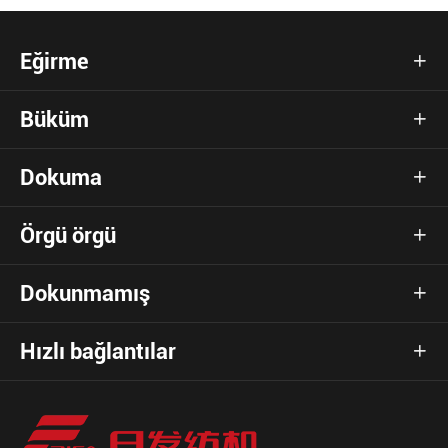
Eğirme

Büküm

Dokuma

Örgü örgü

Dokunmamış

Hızlı bağlantılar
