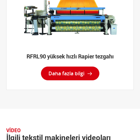
RFRL90 yüksek hızlı Rapier tezgahı
Daha fazla bilgi

VIDEO
İlgili tekstil makineleri videoları