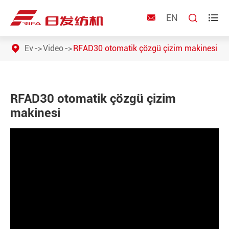
EN



Ev
Video
RFAD30 otomatik çözgü çizim makinesi
RFAD30 otomatik çözgü çizim
makinesi