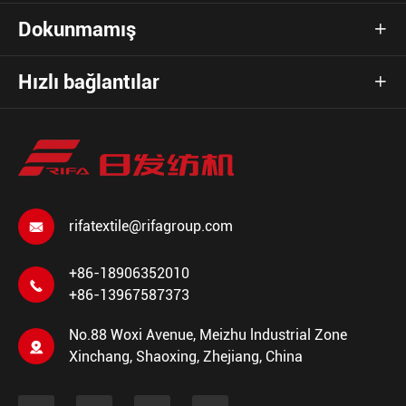
Dokunmamış

Hızlı bağlantılar

rifatextile@rifagroup.com

+86-18906352010

+86-13967587373
No.88 Woxi Avenue, Meizhu lndustrial Zone

Xinchang, Shaoxing, Zhejiang, China